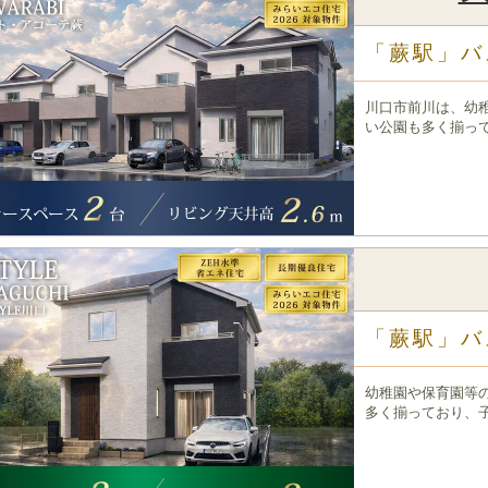
「蕨駅」バ
川口市前川は、幼
い公園も多く揃っ
「蕨駅」バ
幼稚園や保育園等
多く揃っており、