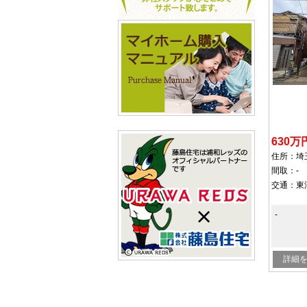
630万
間取：-
交通：
東
-
詳細