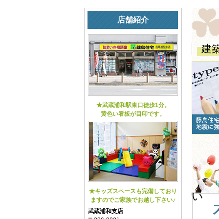
店舗紹介
建
★武蔵浦和駅東口徒歩1分。
黄色い看板が目印です。
★キッズスペースも完備しており
い
ますのでご家族でお越し下さい♪
武蔵浦和支店