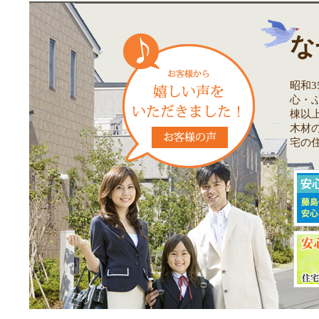
な
昭和
心・
棟以
木材
宅の