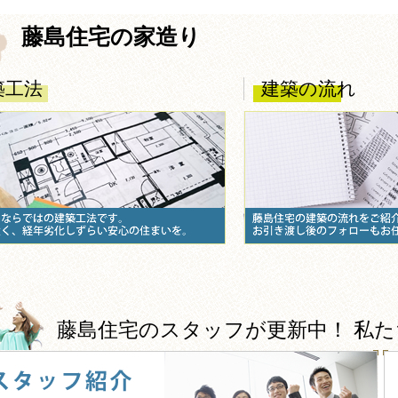
藤島住宅の家造り
築工法
建築の流れ
藤島住宅のスタッフが更新中！ 私