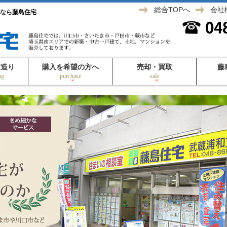
総合TOPへ
会社
なら藤島住宅
家造り
購入を希望の方へ
売却・買取
藤
ng
purchase
sale