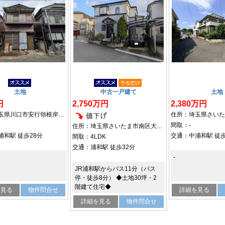
土地
中古一戸建て
土地
円
2,750万円
2,380万円
住所：埼玉県川口市安行領根岸1020-9
間取：-
住所：埼玉県さいたま市南区大谷口975
浦和駅
徒歩28分
交通：
中浦和駅
徒歩
間取：4LDK
交通：
浦和駅
徒歩32分
-
JR浦和駅からバス11分（バス
停・徒歩8分） ◆土地30坪・2
階建て住宅◆
を見る
物件問合せ
詳細を見る
詳細を見る
物件問合せ